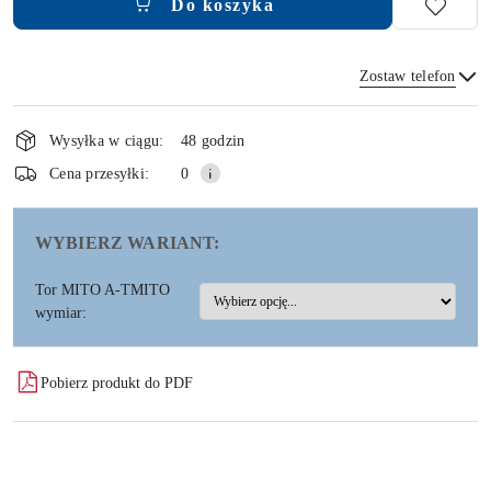
Do koszyka
Zostaw telefon
Dostępność
i
Wysyłka w ciągu:
48 godzin
dostawa
Wyślij
Cena przesyłki:
0
WYBIERZ WARIANT:
Tor MITO A-TMITO
wymiar:
Pobierz produkt do PDF