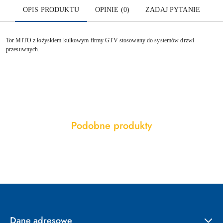
OPIS PRODUKTU
OPINIE (0)
ZADAJ PYTANIE
Tor MITO z łożyskiem kulkowym firmy GTV stosowany do systemów drzwi
przesuwnych.
Produkty
Podobne produkty
Pomiń karuzelę produktów
o
statusie:
Dane adresowe