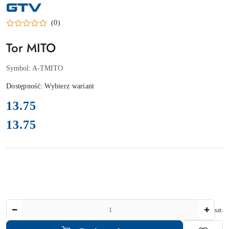
NAZWA
PRODUCENTA:
GTV
(0)
Tor MITO
Symbol:
A-TMITO
Dostępność:
Wybierz wariant
cena:
13.75
13.75
Cena:
Ilość
szt.