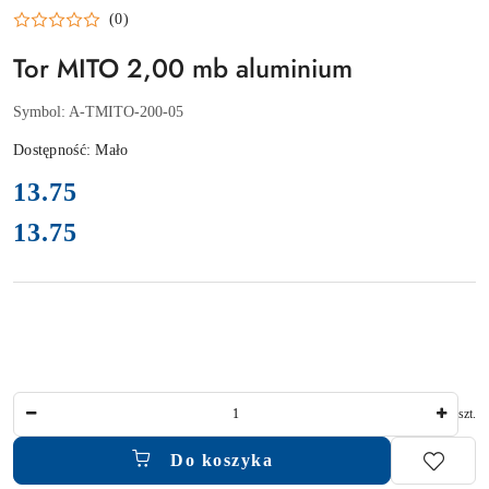
(0)
Tor MITO 2,00 mb aluminium
Symbol:
A-TMITO-200-05
Dostępność:
Mało
cena:
13.75
13.75
Cena:
Ilość
szt.
Do koszyka