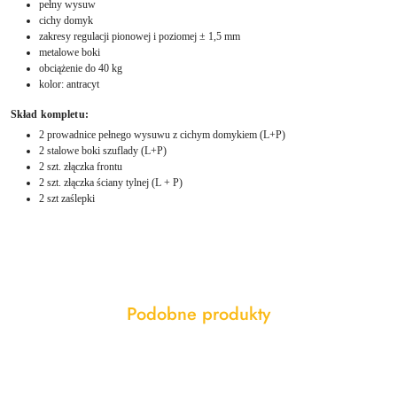
pełny wysuw
cichy domyk
zakresy regulacji pionowej i poziomej ± 1,5 mm
metalowe boki
obciążenie do 40 kg
kolor: antracyt
Skład kompletu:
2 prowadnice pełnego wysuwu z cichym domykiem (L+P)
2 stalowe boki szuflady (L+P)
2 szt. złączka frontu
2 szt. złączka ściany tylnej (L + P)
2 szt zaślepki
Produkty
Podobne produkty
Pomiń karuzelę produktów
o
statusie: