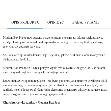
OPIS PRODUKTU
OPINIE (0)
ZADAJ PYTANIE
Modern Box Pro to nowoczesny i ergonomiczny system szuflad, zaprojektowany z
myślą o każdej kuchni –doskonale sprawdzi się tam, gdzie liczy się funkcjonalność,
estetyka i wygoda użytkowania.
Szufladę cechuje solidna konstrukcja i wysokiej jakości wykonanie oraz maksymalne
obciążenie aż do 40 kg.
Modern Box Pro to szuflady z pełnym wysuwem w zakresie długości od 300 do 550
mm, cichym domykiem oraz synchronizacją prowadnic.
Łatwy montaż i wygodna regulacja – zarówno pozioma, jak i pionowa w zakresie ±1,5
mm – sprawiają, że instalacja systemu jest szybka i bezproblemowa. Co więcej, do
szuflady można dopasować różnorodne akcesoria: organizery, wkłady na sztućce, maty
antypoślizgowe oraz systemy do segregacji odpadów.
Charakterystyka szuflady Modern Box Pro: