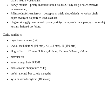
ciche i lekkie wysuwanie,
Łatwy montaż – prosty montaż frontu i boku szuflady dzięki nowoczesnym
mocowaniom,
Różnorodność rozmiarów – dostępna w wielu długościach i wysokościach
dopasowanych do potrzeb użytkownika,
Elegancki wygląd – minimalistyczne, estetyczne wykończenie pasujące do każdej
kuchni, łazienki czy biura.
Cechy szuflady:
częściowy wysuw (3/4)
wysokość boku: M (86 mm), K (118 mm), H (150 mm)
długość boku: 270mm, 350mm, 400mm, 450mm, 500mm, 550mm
materiał: stal
kolor: szary/ biały R9001
maksymalne obciążenie: 25 kg
szybki montaż bez użycia narzędzi
system samodomyknia (Blumatic)