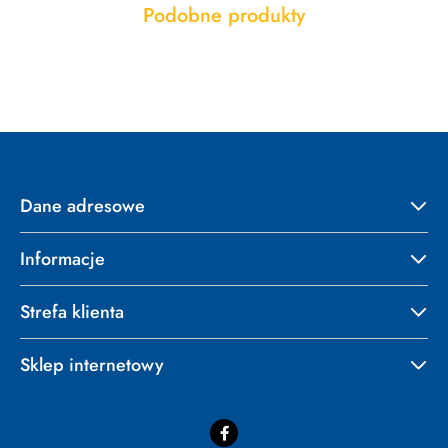
Produkty
Podobne produkty
Pomiń karuzelę produktów
o
statusie:
Dane adresowe
Informacje
Strefa klienta
Sklep internetowy