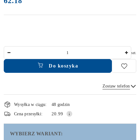
62.18
Ilość
szt.
Do koszyka
Zostaw telefon
Dostępność
i
Wysyłka w ciągu:
48 godzin
dostawa
Wyślij
Cena przesyłki:
20.99
WYBIERZ WARIANT: