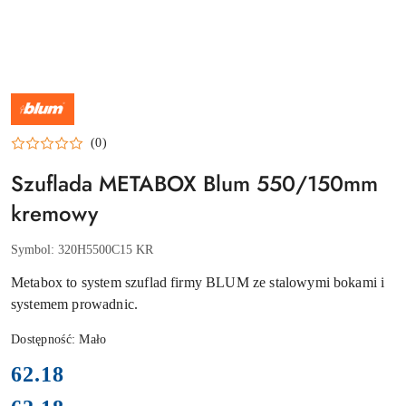
NAZWA
PRODUCENTA:
BLUM
(0)
Szuflada METABOX Blum 550/150mm
kremowy
Symbol:
320H5500C15 KR
Metabox to system szuflad firmy BLUM ze stalowymi bokami i
systemem prowadnic.
Dostępność:
Mało
cena:
62.18
Cena: