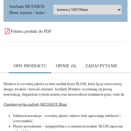
Szuflada METABOX
Blum wymiar / kolor:
Pobierz produkt do PDF
OPIS PRODUKTU
OPINIE (0)
ZADAJ PYTANIE
Metabox to wysokiej jakości system szuflad firmy BLUM, który łączy nowoczesny
design, trwałość i łatwość montażu. Szuflady Metabox wyróżniają się prostą
konstrukcją, eleganckim wykończeniem oraz niezawodnym działaniem przez wiele lat.
Charakterystyka szuflady METABOX Blum:
Solidna konstrukcja – wysokiej jakości stalowe boki zapewniają stabilność i
wytrzymałość,
Płynne prowadzenie – kompatybilna z systemem prowadnic BLUM zapewnia