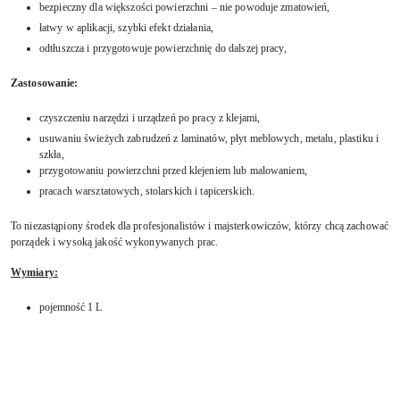
bezpieczny dla większości powierzchni – nie powoduje zmatowień,
łatwy w aplikacji, szybki efekt działania,
odtłuszcza i przygotowuje powierzchnię do dalszej pracy,
Zastosowanie:
czyszczeniu narzędzi i urządzeń po pracy z klejami,
usuwaniu świeżych zabrudzeń z laminatów, płyt meblowych, metalu, plastiku i
szkła,
przygotowaniu powierzchni przed klejeniem lub malowaniem,
pracach warsztatowych, stolarskich i tapicerskich.
To niezastąpiony środek dla profesjonalistów i majsterkowiczów, którzy chcą zachować
porządek i wysoką jakość wykonywanych prac.
Wymiary:
pojemność 1 L