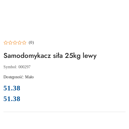
(0)
Samodomykacz siła 25kg lewy
Symbol:
000297
Dostępność:
Mało
cena:
51.38
51.38
Cena: