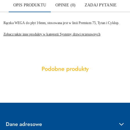
OPIS PRODUKTU
OPINIE (0)
ZADAJ PYTANIE
Rączka WEGA do płyt 16mm, stosowana jest w linii Premium 75, Tytan i Cyklop.
Zobacz także inne produkty w kategorii Systemy drzwi przesuwnych
Produkty
Podobne produkty
Pomiń karuzelę produktów
o
statusie:
Dane adresowe