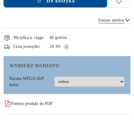
Do koszyka
Zostaw telefon
Dostępność
i
Wysyłka w ciągu:
48 godzin
dostawa
Wyślij
Cena przesyłki:
20.99
WYBIERZ WARIANT:
Rączka WEGA 16/P
kolor:
Pobierz produkt do PDF