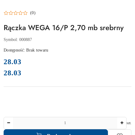
(0)
Rączka WEGA 16/P 2,70 mb srebrny
Symbol:
000887
Dostępność:
Brak towaru
cena:
28.03
28.03
Cena:
Ilość
szt.