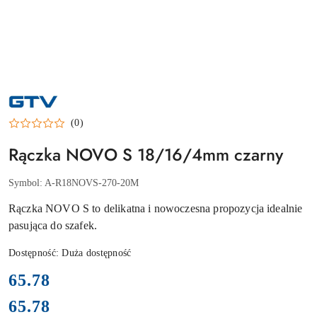
NAZWA
PRODUCENTA:
GTV
(0)
Rączka NOVO S 18/16/4mm czarny
Symbol:
A-R18NOVS-270-20M
Rączka NOVO S to delikatna i nowoczesna propozycja idealnie
pasująca do szafek.
Dostępność:
Duża dostępność
cena:
65.78
65.78
Cena: