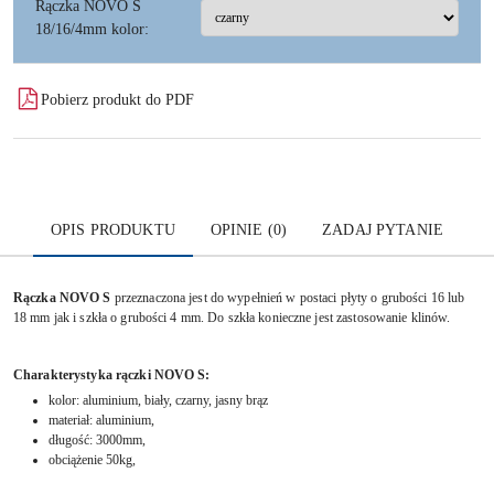
Rączka NOVO S
18/16/4mm kolor:
Pobierz produkt do PDF
OPIS PRODUKTU
OPINIE (0)
ZADAJ PYTANIE
Rączka NOVO S
przeznaczona jest do wypełnień w postaci płyty o grubości 16 lub
18 mm jak i szkła o grubości 4 mm. Do szkła konieczne jest zastosowanie klinów.
Charakterystyka rączki NOVO S:
kolor: aluminium, biały, czarny, jasny brąz
materiał: aluminium,
długość: 3000mm,
obciążenie 50kg,