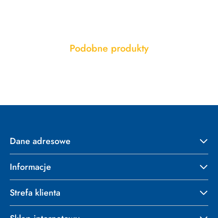
Produkty
Podobne produkty
Pomiń karuzelę produktów
o
statusie:
Dane adresowe
Informacje
Strefa klienta