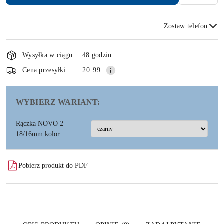
Zostaw telefon
Dostępność
i
Wysyłka w ciągu:
48 godzin
dostawa
Wyślij
Cena przesyłki:
20.99
WYBIERZ WARIANT:
Rączka NOVO 2
18/16mm kolor:
Pobierz produkt do PDF