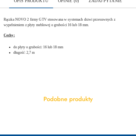
OPIS PRODUKTU
OPINIE (0)
ZADAJ PYTANIE
Rączka NOVO 2 firmy GTV stosowana w systemach drzwi przesuwnych z
wypełnieniem z płyty meblowej o grubości 16 lub 18 mm.
Cechy:
do płyty o grubości: 16 lub 18 mm
długość: 2,7 m
Produkty
Podobne produkty
Pomiń karuzelę produktów
o
statusie: