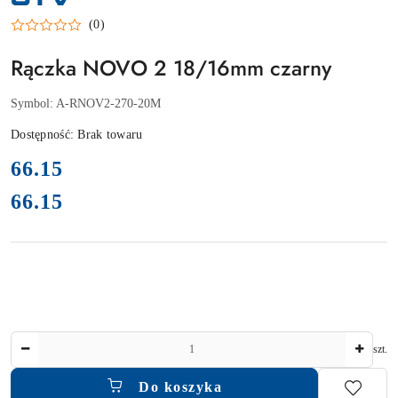
PRODUCENTA:
GTV
(0)
Rączka NOVO 2 18/16mm czarny
Symbol:
A-RNOV2-270-20M
Dostępność:
Brak towaru
cena:
66.15
66.15
Cena:
Ilość
szt.
Do koszyka