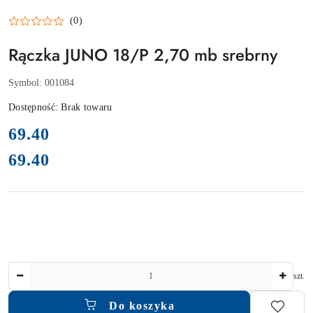
(0)
Rączka JUNO 18/P 2,70 mb srebrny
Symbol:
001084
Dostępność:
Brak towaru
cena:
69.40
69.40
Cena:
Ilość
szt.
Do koszyka