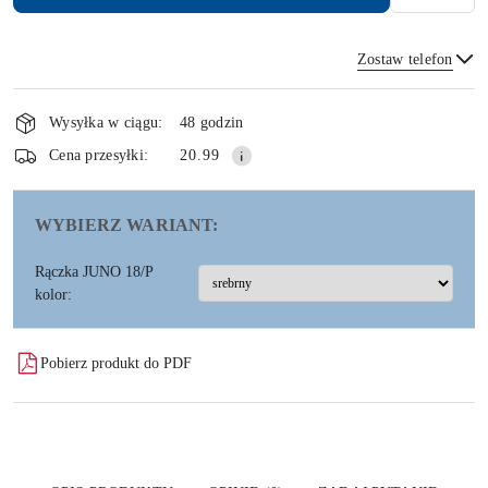
Zostaw telefon
Dostępność
i
Wysyłka w ciągu:
48 godzin
dostawa
Wyślij
Cena przesyłki:
20.99
WYBIERZ WARIANT:
Rączka JUNO 18/P
kolor:
Pobierz produkt do PDF