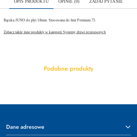
OPIS PRODUKTU
OPINIE (0)
ZADAJ PYTANIE
Rączka JUNO do płyt 18mm. Stosowana do linii Premium 75.
Zobacz także inne produkty w kategorii Systemy drzwi przesuwnych
Produkty
Podobne produkty
Pomiń karuzelę produktów
o
statusie:
Dane adresowe