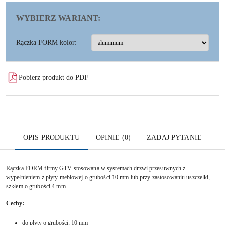
WYBIERZ WARIANT:
Rączka FORM kolor:
Pobierz produkt do PDF
OPIS PRODUKTU
OPINIE (0)
ZADAJ PYTANIE
Rączka FORM firmy GTV stosowana w systemach drzwi przesuwnych z
wypełnieniem z płyty meblowej o grubości 10 mm lub przy zastosowaniu uszczelki,
szkłem o grubości 4 mm.
Cechy:
do płyty o grubości: 10 mm