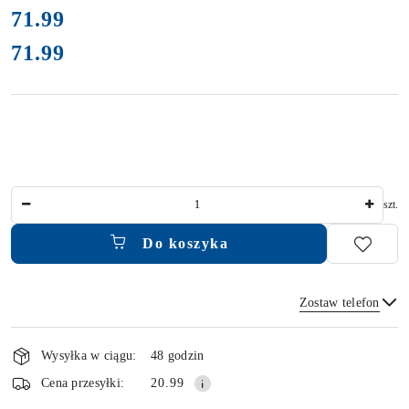
cena:
71.99
71.99
Cena:
Ilość
szt.
Do koszyka
Zostaw telefon
Dostępność
i
Wysyłka w ciągu:
48 godzin
dostawa
Wyślij
Cena przesyłki:
20.99