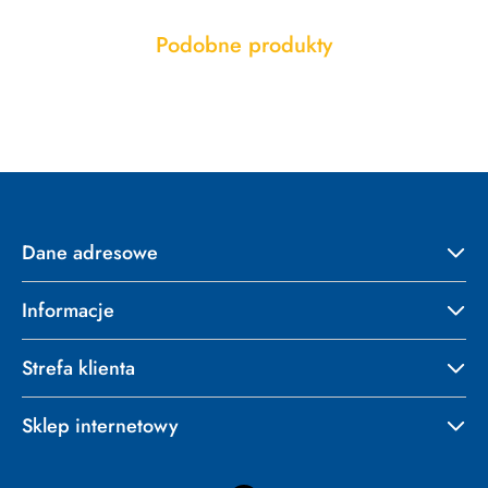
Produkty
Podobne produkty
Pomiń karuzelę produktów
o
statusie:
Dane adresowe
Informacje
Strefa klienta
Sklep internetowy