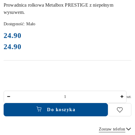
Prowadnica rolkowa Metalbox PRESTIGE z niepełnym
wysuwem.
Dostępność:
Mało
cena:
24.90
24.90
Cena:
Ilość
szt.
Do koszyka
Zostaw telefon