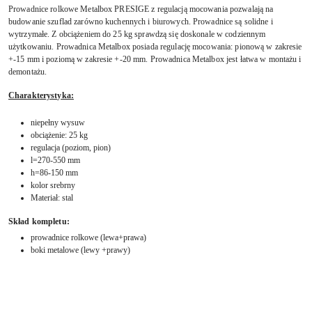
Prowadnice rolkowe Metalbox PRESIGE z regulacją mocowania pozwalają na
budowanie szuflad zarówno kuchennych i biurowych. Prowadnice są solidne i
wytrzymałe. Z obciążeniem do 25 kg sprawdzą się doskonale w codziennym
użytkowaniu. Prowadnica Metalbox posiada regulację mocowania: pionową w zakresie
+-15 mm i poziomą w zakresie +-20 mm. Prowadnica Metalbox jest łatwa w montażu i
demontażu.
Charakterystyka:
niepełny wysuw
obciążenie: 25 kg
regulacja (poziom, pion)
l=270-550 mm
h=86-150 mm
kolor srebrny
Materiał: stal
Skład kompletu:
prowadnice rolkowe (lewa+prawa)
boki metalowe (lewy +prawy)