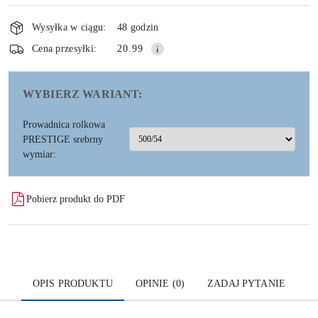
Dostępność
i
Wysyłka w ciągu:
48 godzin
dostawa
Wyślij
Cena przesyłki:
20.99
WYBIERZ WARIANT:
Prowadnica rolkowa
PRESTIGE srebrny
wymiar:
Pobierz produkt do PDF
OPIS PRODUKTU
OPINIE (0)
ZADAJ PYTANIE