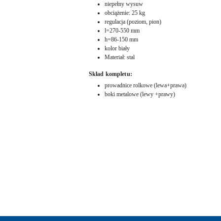
niepełny wysuw
obciążenie: 25 kg
regulacja (poziom, pion)
l=270-550 mm
h=86-150 mm
kolor biały
Materiał: stal
Skład kompletu:
prowadnice rolkowe (lewa+prawa)
boki metalowe (lewy +prawy)
Pomiń karuzelę produktów