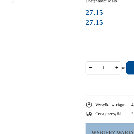
Dostępność:
Mało
cena:
27.15
27.15
Cena:
Ilość
szt.
Dostępność
Wysyłka w ciągu:
4
i
Cena przesyłki:
2
dostawa
WYBIERZ WARIA