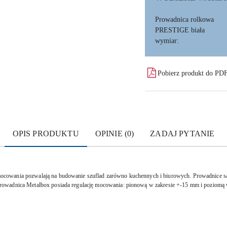
Prowadnica rolkowa
PRESTIGE biała
wymiar:
Pobierz produkt do PD
OPIS PRODUKTU
OPINIE (0)
ZADAJ PYTANIE
cowania pozwalają na budowanie szuflad zarówno kuchennych i biurowych. Prowadnice są 
rowadnica Metalbox posiada regulację mocowania: pionową w zakresie +-15 mm i poziomą 