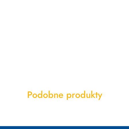
Produkty
Podobne produkty
o
statusie: