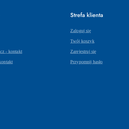
e
Strefa klienta
Zaloguj się
Twój koszyk
z - kontakt
Zarejestruj się
kontakt
Przypomnij hasło