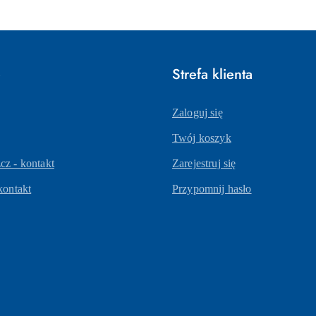
statusie:
e
Strefa klienta
Zaloguj się
Twój koszyk
z - kontakt
Zarejestruj się
kontakt
Przypomnij hasło