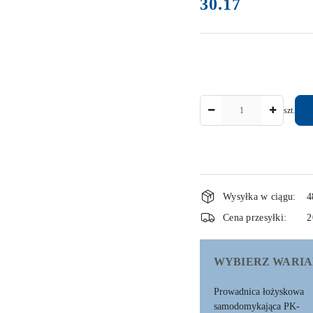
30.17
Cena:
Ilość
szt.
Dostępność
Wysyłka w ciągu:
4
i
Cena przesyłki:
2
dostawa
WYBIERZ WARIA
Prowadnica łożyskowa
samodomykająca PK-