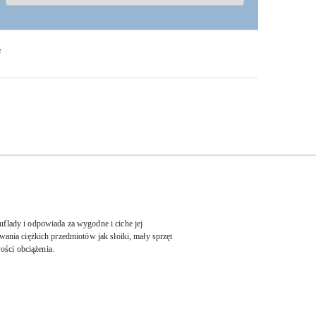
F
lady i odpowiada za wygodne i ciche jej
nia ciężkich przedmiotów jak słoiki, mały sprzęt
ści obciążenia.