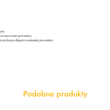
myku
twia mocowanie prowadnicy
nie przekracza długości nominalnej prowadnicy
Produkty
Podobne produkty
o