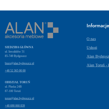
Informacj
O nas
SIEDZIBA GŁÓWNA
Usługi
ul. Inwalidów 51
Alan Bydgoszc
biuro@alan.bydgoszcz.pl
Alan Toruń - 
+48 52 365 00 00
ODDZIAŁ TORUŃ
ul. Płaska 24B
87-100 Toruń
torun@alan.bydgoszcz.pl
+48 690 060 839