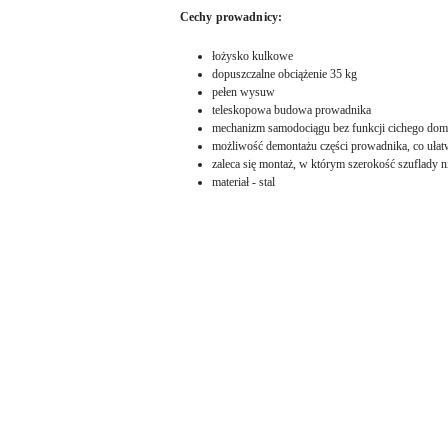
Cechy prowadnicy:
łożysko kulkowe
dopuszczalne obciążenie 35 kg
pełen wysuw
teleskopowa budowa prowadnika
mechanizm samodociągu bez funkcji cichego do
możliwość demontażu części prowadnika, co uła
zaleca się montaż, w którym szerokość szuflady 
materiał - stal
Pomiń karuzelę produktów