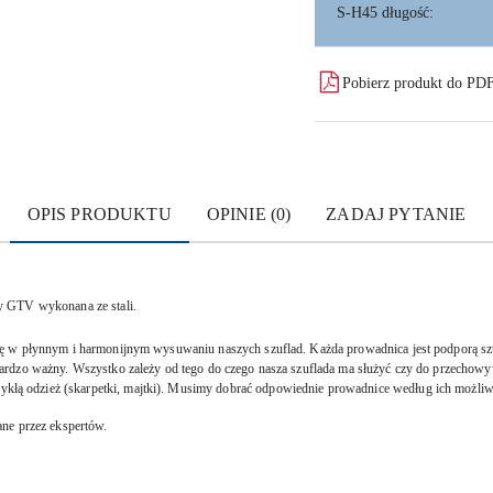
S-H45 długość:
Pobierz produkt do PD
OPIS PRODUKTU
OPINIE (0)
ZADAJ PYTANIE
y GTV wykonana ze stali.
ę w płynnym i harmonijnym wysuwaniu naszych szuflad. Każda prowadnica jest podporą szuf
rdzo ważny. Wszystko zależy od tego do czego nasza szuflada ma służyć czy do przechowywa
 odzież (skarpetki, majtki). Musimy dobrać odpowiednie prowadnice według ich możliwo
ne przez ekspertów.