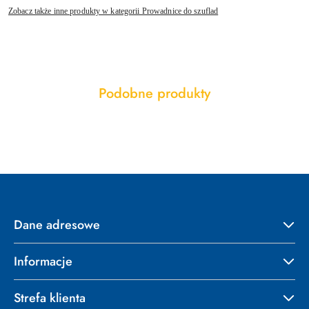
Zobacz także inne produkty w kategorii Prowadnice do szuflad
Produkty
Podobne produkty
Pomiń karuzelę produktów
o
statusie:
Dane adresowe
Informacje
Strefa klienta