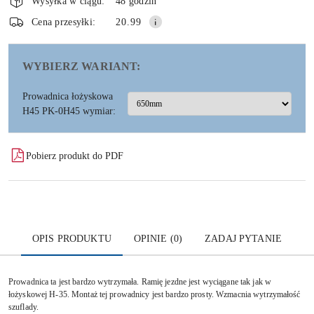
i
Wysyłka w ciągu:
48 godzin
dostawa
Wyślij
Cena przesyłki:
20.99
WYBIERZ WARIANT:
Prowadnica łożyskowa
H45 PK-0H45 wymiar:
Pobierz produkt do PDF
OPIS PRODUKTU
OPINIE (0)
ZADAJ PYTANIE
Prowadnica ta jest bardzo wytrzymała. Ramię jezdne jest wyciągane tak jak w
łożyskowej H-35. Montaż tej prowadnicy jest bardzo prosty. Wzmacnia wytrzymałość
szuflady.