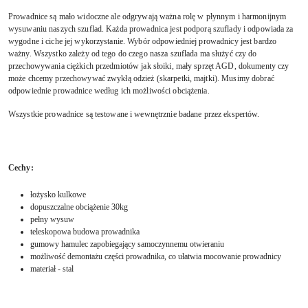
Prowadnice są mało widoczne ale odgrywają ważna rolę w płynnym i harmonijnym
wysuwaniu naszych szuflad. Każda prowadnica jest podporą szuflady i odpowiada za
wygodne i ciche jej wykorzystanie. Wybór odpowiedniej prowadnicy jest bardzo
ważny. Wszystko zależy od tego do czego nasza szuflada ma służyć czy do
przechowywania ciężkich przedmiotów jak słoiki, mały sprzęt AGD, dokumenty czy
może chcemy przechowywać zwykłą odzież (skarpetki, majtki). Musimy dobrać
odpowiednie prowadnice według ich możliwości obciążenia.
Wszystkie prowadnice są testowane i wewnętrznie badane przez ekspertów.
Cechy:
łożysko kulkowe
dopuszczalne obciążenie 30kg
pełny wysuw
teleskopowa budowa prowadnika
gumowy hamulec zapobiegający samoczynnemu otwieraniu
możliwość demontażu części prowadnika, co ułatwia mocowanie prowadnicy
materiał - stal