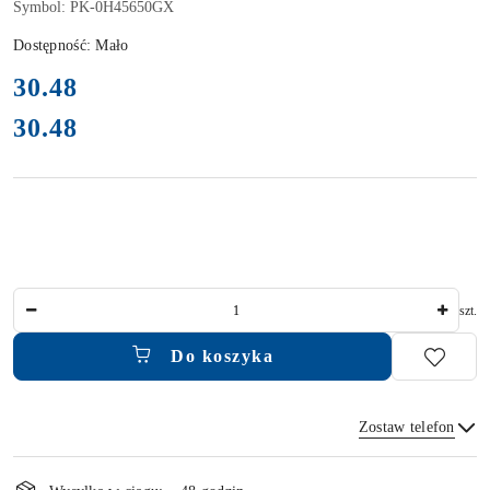
Symbol:
PK-0H45650GX
Dostępność:
Mało
cena:
30.48
30.48
Cena:
Ilość
szt.
Do koszyka
Zostaw telefon
Dostępność