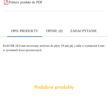
Pobierz produkt do PDF
OPIS PRODUKTU
OPINIE (0)
ZADAJ PYTANIE
Profil HR 18/4 mm stosowany zarówno do płyty 18 mm jak i szkła o wymiarach 4 mm
w systemach drzwi przesuwnych.
Produkty
Podobne produkty
Pomiń karuzelę produktów
o
statusie: