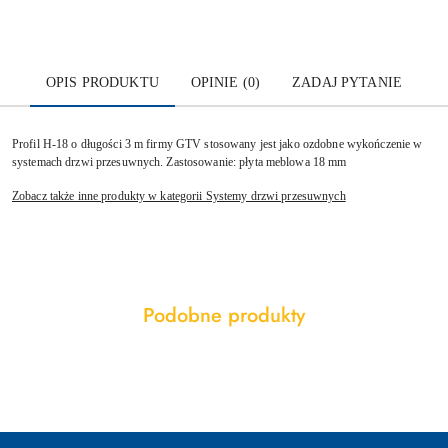
OPIS PRODUKTU
OPINIE (0)
ZADAJ PYTANIE
Profil H-18 o długości 3 m firmy GTV stosowany jest jako ozdobne wykończenie w
systemach drzwi przesuwnych. Zastosowanie: płyta meblowa 18 mm
Zobacz także inne produkty w kategorii Systemy drzwi przesuwnych
Produkty
Podobne produkty
Pomiń karuzelę produktów
o
statusie: