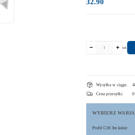
32.90
Cena:
Ilość
szt.
Dostępność
Wysyłka w ciągu:
4
i
Cena przesyłki:
0
dostawa
WYBIERZ WARIA
Profil C18 3m kolor: