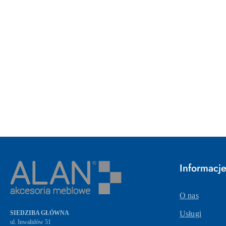
Pomiń karuzelę produktów
Informacj
O nas
SIEDZIBA GŁÓWNA
Usługi
ul. Inwalidów 51