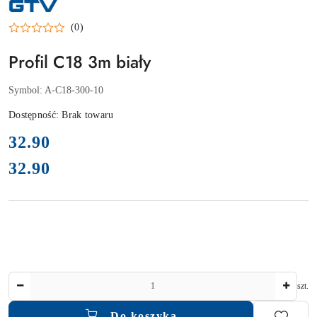
NAZWA
PRODUCENTA:
GTV
(0)
Profil C18 3m biały
Symbol:
A-C18-300-10
Dostępność:
Brak towaru
cena:
32.90
32.90
Cena:
Ilość
szt.
Do koszyka