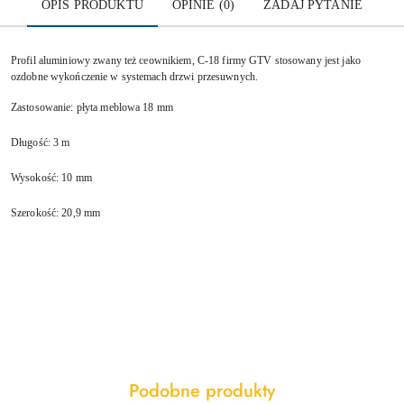
OPIS PRODUKTU
OPINIE (0)
ZADAJ PYTANIE
Profil aluminiowy zwany też ceownikiem, C-18 firmy GTV stosowany jest jako
ozdobne wykończenie w systemach drzwi przesuwnych.
Zastosowanie: płyta meblowa 18 mm
Długość: 3 m
Wysokość:
10 mm
Szerokość: 20,9 mm
Produkty
Podobne produkty
Pomiń karuzelę produktów