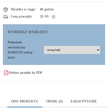
Dostępność
i
Wysyłka w ciągu:
48 godzin
dostawa
Wyślij
Cena przesyłki:
20.99
WYBIERZ WARIANT:
Podnośnik
mechaniczny
HORIZON rodzaj /
kolor:
Pobierz produkt do PDF
OPIS PRODUKTU
OPINIE (0)
ZADAJ PYTANIE