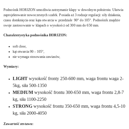
Podnośnik HORIZON u
możliwia zatrzymanie klapy w dowolnym położeniu. Ułatwia
zaprojektowanie nowoczesnych szafek. Posiada aż 3 rodzaje regulacji: siły działania,
czasu domknięcia oraz kąta otwarcia w przedziale 90° do 105°. Podnośnik znajdzie
swoje zastosowanie w klapach o wysokości od 300 mm do 650 mm.
Charakterystyka podnośnika HORIZON:
soft close,
kąt otwarcia 90 – 105°,
nie wymaga stosowania zawiasów,
Wymiary:
LIGHT
wysokość fronty 250-600 mm, waga frontu waga 2-
5kg, siła 500-1350
MEDIUM
wysokość frontu 300-650 mm, waga frontu 2,8-7
kg, siła 1100-2250
STRONG
wysokość frontu 350-650 mm, waga frontu 4,5-10
kg, siła 2000-4050
Zawartość zestawu: