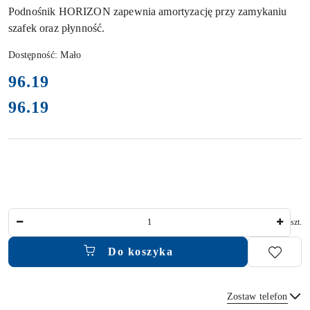
Podnośnik HORIZON zapewnia amortyzację przy zamykaniu
szafek oraz płynność.
Dostępność:
Mało
cena:
96.19
96.19
Cena:
Ilość
szt.
Do koszyka
Zostaw telefon