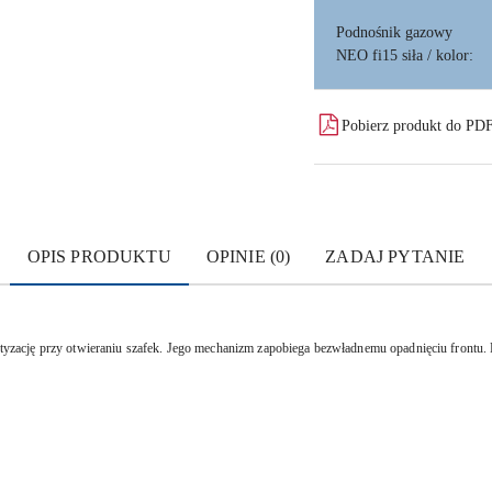
Podnośnik gazowy
NEO fi15 siła / kolor:
Pobierz produkt do PD
OPIS PRODUKTU
OPINIE (0)
ZADAJ PYTANIE
ację przy otwieraniu szafek. Jego mechanizm zapobiega bezwładnemu opadnięciu frontu. 