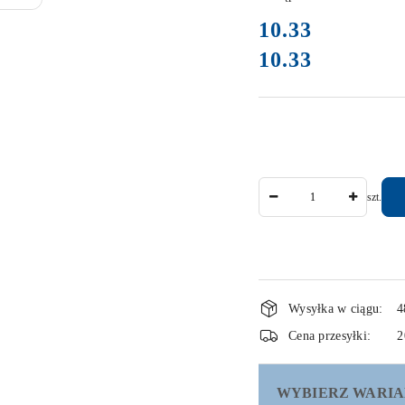
cena:
10.33
10.33
Cena:
Ilość
szt.
Dostępność
Wysyłka w ciągu:
4
i
Cena przesyłki:
2
dostawa
WYBIERZ WARIA