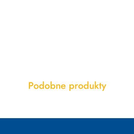
Produkty
Podobne produkty
o
statusie: