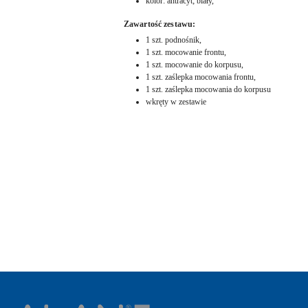
kolor: antracyt; biały,
Zawartość zestawu:
1 szt. podnośnik,
1 szt. mocowanie frontu,
1 szt. mocowanie do korpusu,
1 szt. zaślepka mocowania frontu,
1 szt. zaślepka mocowania do korpusu
wkręty w zestawie
Pomiń karuzelę produktów