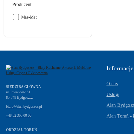
Producent
Producent:
Mas-Met
Informacje
O nas
SIEDZIBA GŁÓWNA
ul. Inwalidów 51
Usługi
Alan Bydgoszc
biuro@alan.bydgoszcz.pl
+48 52 365 00 00
Alan Toruń - 
ODDZIAŁ TORUŃ