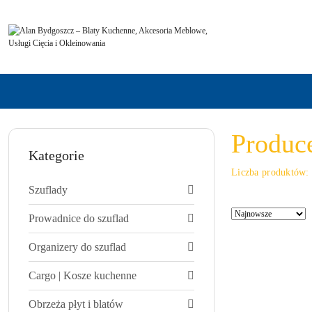
Przejdź do treści głównej
Przejdź do wyszukiwarki
Przejdź do moje konto
Przejdź do menu głównego
Przejdź do stopki
Produc
Kategorie
Liczba produktów
Szuflady
Zastosowano
Sortuj
Prowadnice do szuflad
sortowanie:
według
Najnowsze.
Organizery do szuflad
Cargo | Kosze kuchenne
Obrzeża płyt i blatów