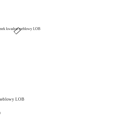
DO KOSZYKA
meblowy LOB
)