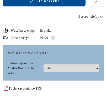
Do koszyka
Zostaw telefon
Dostępność
i
Wysyłka w ciągu:
48 godzin
dostawa
Wyślij
Cena przesyłki:
20.99
WYBIERZ WARIANT:
Listwa poprzeczna
Moden Box PB-D-LIS
kolor:
Pobierz produkt do PDF