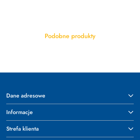
Produkty
Podobne produkty
Pomiń karuzelę produktów
o
statusie:
Dane adresowe
Informacje
Strefa klienta