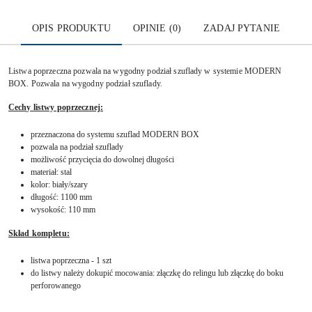
OPIS PRODUKTU
OPINIE (0)
ZADAJ PYTANIE
Listwa poprzeczna pozwala na wygodny podział szuflady w systemie MODERN
BOX.
Pozwala na wygodny podział szuflady.
Cechy listwy poprzecznej:
przeznaczona do systemu szuflad MODERN BOX
pozwala na podział szuflady
możliwość przycięcia do dowolnej długości
materiał: stal
kolor: biały/szary
długość: 1100 mm
wysokość: 110 mm
Skład kompletu:
listwa poprzeczna - 1 szt
do listwy należy dokupić mocowania: złączkę do relingu lub złączkę do boku
perforowanego