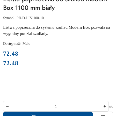
Box 1100 mm biały
Symbol:
PB-D-LIS1100-10
Listwa poprzeczna do systemu szuflad Modern Box pozwala na
wygodny podział szuflady.
Dostępność:
Mało
cena:
72.48
72.48
Cena:
Ilość
szt.