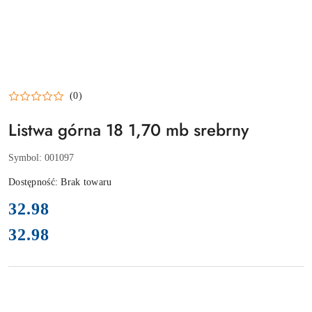
(0)
Listwa górna 18 1,70 mb srebrny
Symbol:
001097
Dostępność:
Brak towaru
cena:
32.98
32.98
Cena: