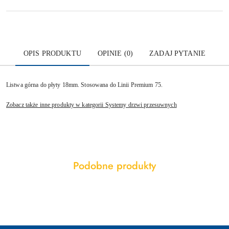
OPIS PRODUKTU
OPINIE (0)
ZADAJ PYTANIE
Listwa górna do płyty 18mm. Stosowana do Linii Premium 75.
Zobacz także inne produkty w kategorii Systemy drzwi przesuwnych
Produkty
Podobne produkty
Pomiń karuzelę produktów
o
statusie: