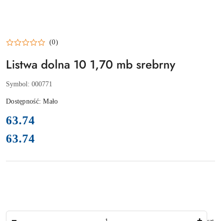
(0)
Listwa dolna 10 1,70 mb srebrny
Symbol:
000771
Dostępność:
Mało
cena:
63.74
63.74
Cena:
Ilość
szt.