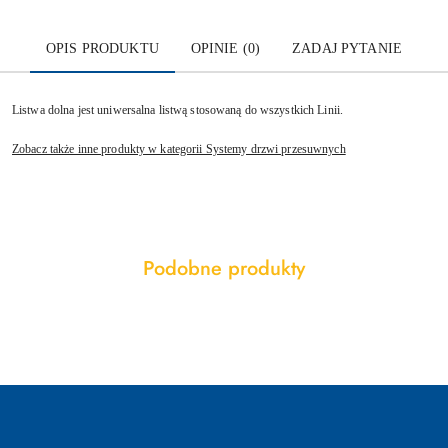
OPIS PRODUKTU
OPINIE (0)
ZADAJ PYTANIE
Listwa dolna jest uniwersalna listwą stosowaną do wszystkich Linii.
Zobacz także inne produkty w kategorii Systemy drzwi przesuwnych
Produkty
Podobne produkty
Pomiń karuzelę produktów
o
statusie: