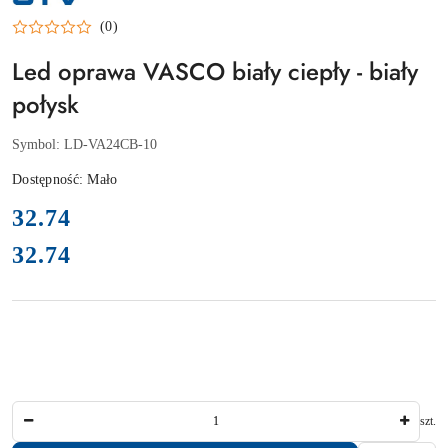
PRODUCENTA:
GTV
(0)
Led oprawa VASCO biały ciepły - biały
połysk
Symbol:
LD-VA24CB-10
Dostępność:
Mało
cena:
32.74
32.74
Cena:
Ilość
szt.