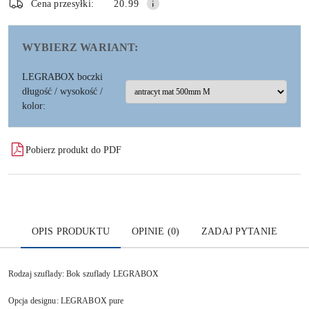
dostawa
Wyślij
Cena przesyłki:
20.99
WYBIERZ WARIANT:
LEGRABOX boczki
długość / wysokość /
kolor:
Pobierz produkt do PDF
OPIS PRODUKTU
OPINIE (0)
ZADAJ PYTANIE
Rodzaj szuflady: Bok szuflady LEGRABOX
Opcja designu: LEGRABOX pure