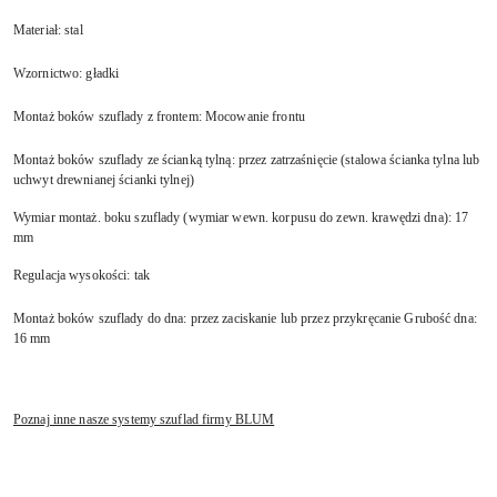
Materiał: stal
Wzornictwo: gładki
Montaż boków szuflady z frontem: Mocowanie frontu
Montaż boków szuflady ze ścianką tylną: przez zatrzaśnięcie (stalowa ścianka tylna lub
uchwyt drewnianej ścianki tylnej)
Wymiar montaż. boku szuflady (wymiar wewn. korpusu do zewn. krawędzi dna): 17
mm
Regulacja wysokości: tak
Montaż boków szuflady do dna: przez zaciskanie lub przez przykręcanie Grubość dna:
16 mm
Poznaj inne nasze systemy szuflad firmy BLUM