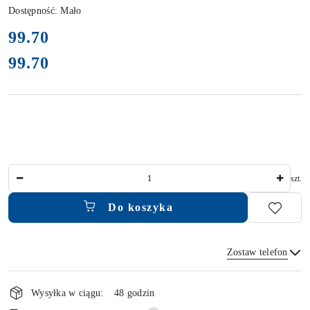
Dostępność:
Mało
cena:
99.70
99.70
Cena:
Ilość
szt.
Do koszyka
Zostaw telefon
Dostępność
i
Wysyłka w ciągu:
48 godzin