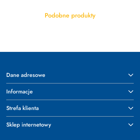
Produkty
Podobne produkty
Pomiń karuzelę produktów
o
statusie:
Dane adresowe
Informacje
Strefa klienta
Sklep internetowy