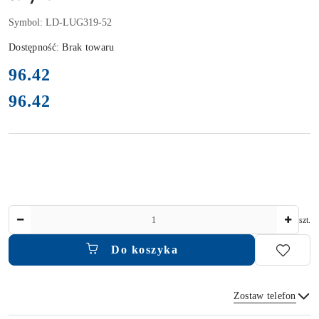
Symbol:
LD-LUG319-52
Dostępność:
Brak towaru
cena:
96.42
96.42
Cena:
Ilość
szt.
Do koszyka
Zostaw telefon