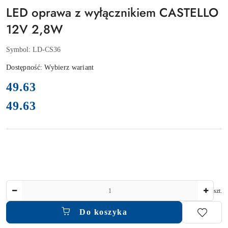
LED oprawa z wyłącznikiem CASTELLO
12V 2,8W
Symbol:
LD-CS36
Dostępność:
Wybierz wariant
cena:
49.63
49.63
Cena:
Ilość
szt.
Do koszyka