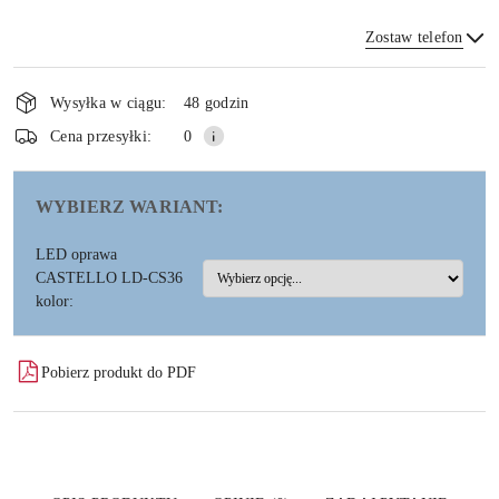
Zostaw telefon
Dostępność
i
Wysyłka w ciągu:
48 godzin
dostawa
Wyślij
Cena przesyłki:
0
WYBIERZ WARIANT:
LED oprawa
CASTELLO LD-CS36
kolor:
Pobierz produkt do PDF