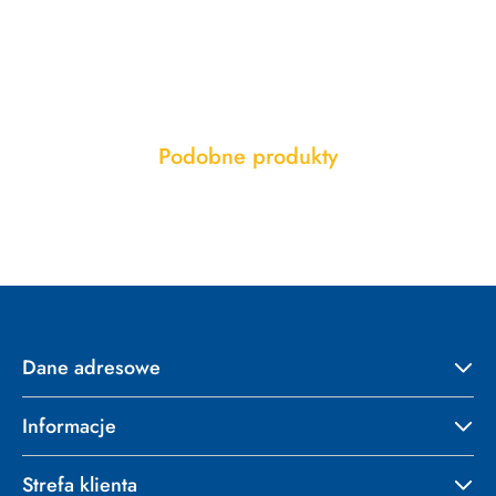
Produkty
Podobne produkty
Pomiń karuzelę produktów
o
statusie:
Dane adresowe
Informacje
Strefa klienta