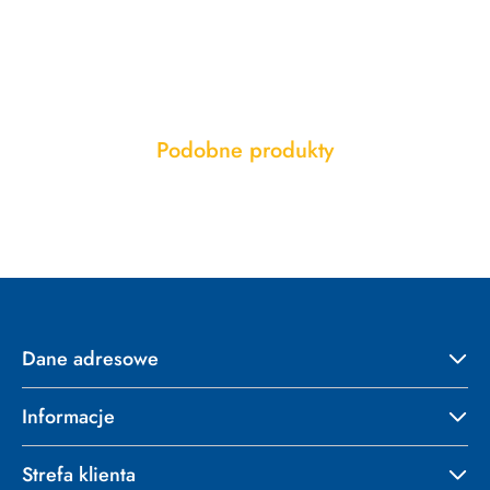
Produkty
Podobne produkty
Pomiń karuzelę produktów
o
statusie:
Dane adresowe
Informacje
Strefa klienta