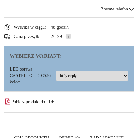
Zostaw telefon
Dostępność
i
Wysyłka w ciągu:
48 godzin
dostawa
Wyślij
Cena przesyłki:
20.99
WYBIERZ WARIANT:
LED oprawa
CASTELLO LD-CS36
kolor:
Pobierz produkt do PDF