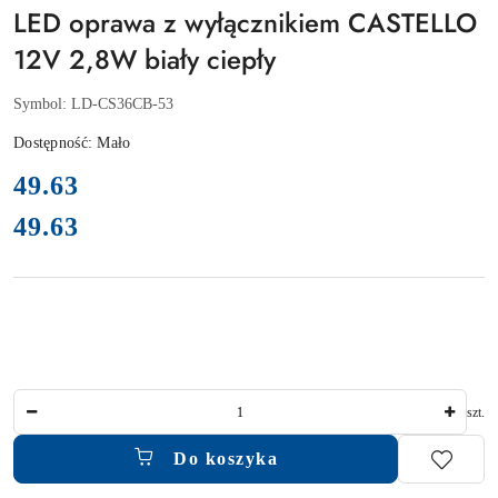
LED oprawa z wyłącznikiem CASTELLO
12V 2,8W biały ciepły
Symbol:
LD-CS36CB-53
Dostępność:
Mało
cena:
49.63
49.63
Cena:
Ilość
szt.
Do koszyka