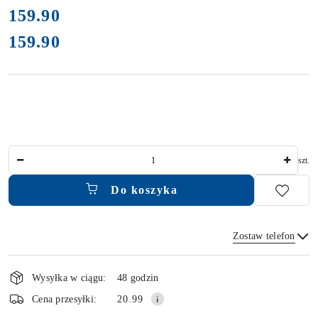
cena:
159.90
159.90
Cena:
Ilość
szt.
Do koszyka
Zostaw telefon
Dostępność
i
Wysyłka w ciągu:
48 godzin
dostawa
Wyślij
Cena przesyłki:
20.99