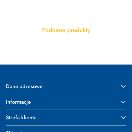
Produkty
Podobne produkty
Pomiń karuzelę produktów
o
statusie:
Dane adresowe
Informacje
Strefa klienta