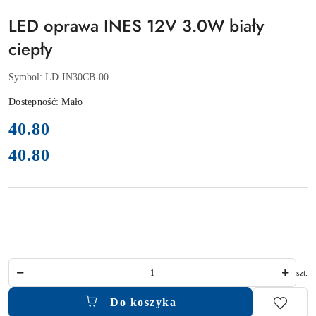
LED oprawa INES 12V 3.0W biały
ciepły
Symbol:
LD-IN30CB-00
Dostępność:
Mało
cena:
40.80
40.80
Cena:
Ilość
szt.
Do koszyka