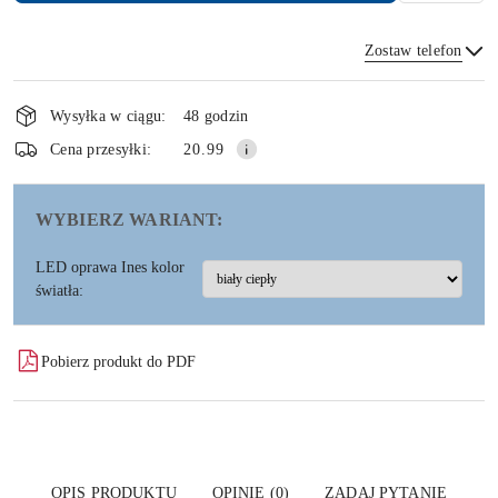
Zostaw telefon
Dostępność
i
Wysyłka w ciągu:
48 godzin
dostawa
Wyślij
Cena przesyłki:
20.99
WYBIERZ WARIANT:
LED oprawa Ines kolor
światła:
Pobierz produkt do PDF
OPIS PRODUKTU
OPINIE (0)
ZADAJ PYTANIE