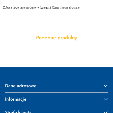
Zobacz także inne produkty w kategorii Carga i kosze druciane
Produkty
Podobne produkty
Pomiń karuzelę produktów
o
statusie:
Dane adresowe
Informacje
Strefa klienta