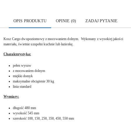
OPIS PRODUKTU
OPINIE (0)
ZADAJ PYTANIE
Kosz Cargo dwupoziomowy z mocowaniem dolnym. Wykonany z wysokiej jakości
materiału, świetnie uzupełni kuchnie lub łazienkę.
Charakterystyka:
pełen wysuw
z mocowaniem dolnym
miękki domyk
maksymalne obciążenie 30 kg
linia standard
Wymiary:
długość 480 mm
wysokość 545 mm
szerokość 100, 150, 250, 350, 450, 550 mm