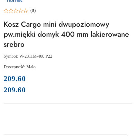
PRODUCENTA:
NOMET
(0)
Kosz Cargo mini dwupoziomowy
pw.miękki domyk 400 mm lakierowane
srebro
Symbol:
W-2311M-400 P22
Dostępność:
Mało
cena:
209.60
209.60
Cena: