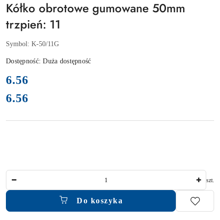
Kółko obrotowe gumowane 50mm
trzpień: 11
Symbol:
K-50/11G
Dostępność:
Duża dostępność
cena:
6.56
6.56
Cena:
Ilość
szt.
Do koszyka