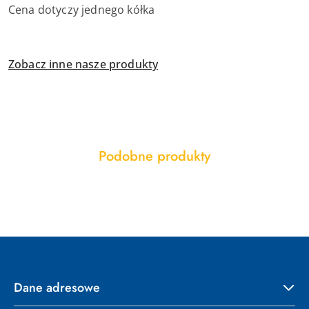
Cena dotyczy jednego kółka
Zobacz inne nasze produkty
Produkty
Podobne produkty
Pomiń karuzelę produktów
o
statusie:
Dane adresowe