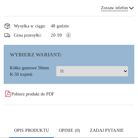
Zostaw telefon
Dostępność
i
Wysyłka w ciągu:
48 godzin
dostawa
Wyślij
Cena przesyłki:
20.99
WYBIERZ WARIANT:
Kółko gumowe 50mm
K-50 trzpień:
Pobierz produkt do PDF
OPIS PRODUKTU
OPINIE (0)
ZADAJ PYTANIE