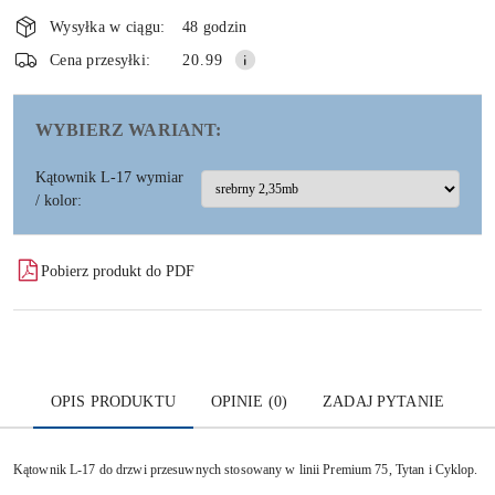
Dostępność
i
Wysyłka w ciągu:
48 godzin
dostawa
Wyślij
Cena przesyłki:
20.99
WYBIERZ WARIANT:
Kątownik L-17 wymiar
/ kolor:
Pobierz produkt do PDF
OPIS PRODUKTU
OPINIE (0)
ZADAJ PYTANIE
Kątownik L-17 do drzwi przesuwnych stosowany w linii Premium 75, Tytan i Cyklop.