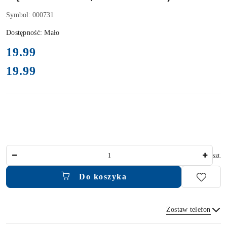
Symbol:
000731
Dostępność:
Mało
cena:
19.99
19.99
Cena:
Ilość
szt.
Do koszyka
Zostaw telefon