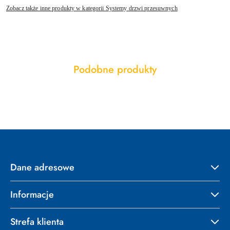
Zobacz także inne produkty w kategorii Systemy drzwi przesuwnych
Produkty
Podobne produkty
Pomiń karuzelę produktów
o
statusie:
Dane adresowe
Informacje
Strefa klienta