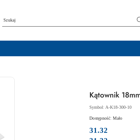
Kątownik 18mm 
Symbol:
A-K18-300-10
Dostępność:
Mało
cena:
31.32
Cena: