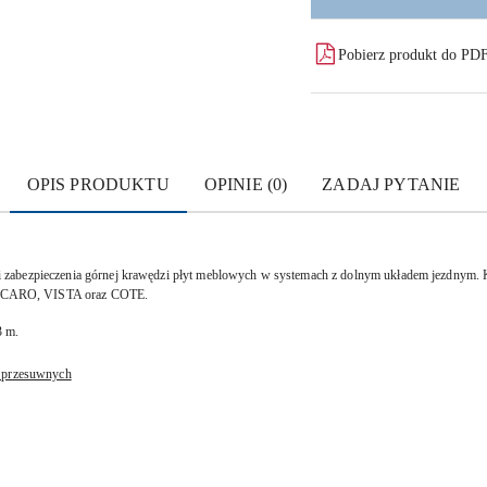
Pobierz produkt do PD
OPIS PRODUKTU
OPINIE (0)
ZADAJ PYTANIE
 zabezpieczenia górnej krawędzi płyt meblowych w systemach z dolnym układem jezdnym. 
 CARO, VISTA oraz COTE.
3 m.
i przesuwnych