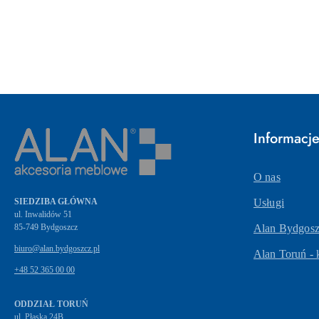
Pomiń karuzelę produktów
Informacj
O nas
SIEDZIBA GŁÓWNA
Usługi
ul. Inwalidów 51
Alan Bydgoszc
biuro@alan.bydgoszcz.pl
Alan Toruń - 
+48 52 365 00 00
ODDZIAŁ TORUŃ
ul. Płaska 24B