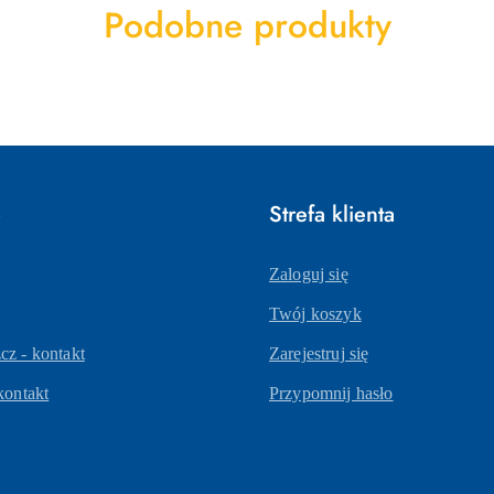
Produkty
Podobne produkty
o
statusie:
e
Strefa klienta
Zaloguj się
Twój koszyk
z - kontakt
Zarejestruj się
kontakt
Przypomnij hasło