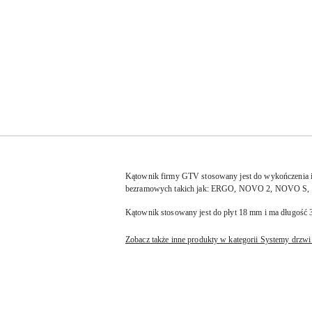
Kątownik firmy GTV stosowany jest do wykończenia i
bezramowych takich jak: ERGO, NOVO 2, NOVO S,
Kątownik stosowany jest do płyt 18 mm i ma długość 
Zobacz także inne produkty w kategorii Systemy drzw