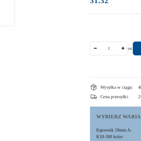
31.32
Ilość
szt.
Dostępność
Wysyłka w ciągu:
4
i
Cena przesyłki:
2
dostawa
WYBIERZ WARIA
Kątownik 18mm A-
K18-300 kolor: