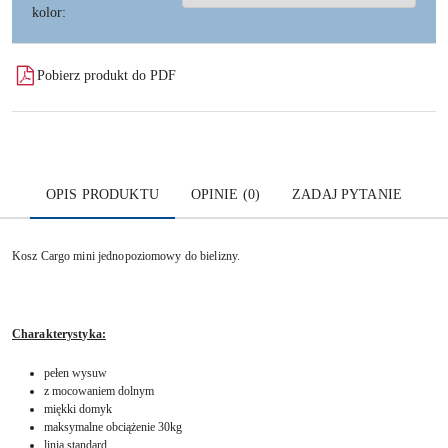
kolor:
Pobierz produkt do PDF
OPIS PRODUKTU
OPINIE (0)
ZADAJ PYTANIE
Kosz Cargo mini jednopoziomowy do bielizny.
Charakterystyka:
pełen wysuw
z mocowaniem dolnym
miękki domyk
maksymalne obciążenie 30kg
linia standard