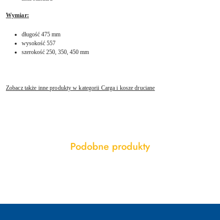
Wymiar:
długość 475 mm
wysokość 557
szerokość 250, 350, 450 mm
Zobacz także inne produkty w kategorii Carga i kosze druciane
Produkty
Podobne produkty
Pomiń karuzelę produktów
o
statusie: