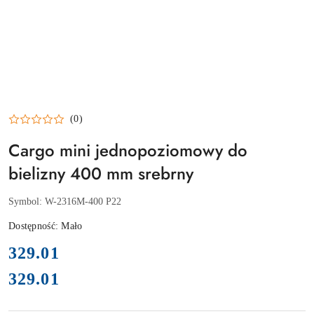
(0)
Cargo mini jednopoziomowy do
bielizny 400 mm srebrny
Symbol:
W-2316M-400 P22
Dostępność:
Mało
cena:
329.01
329.01
Cena: