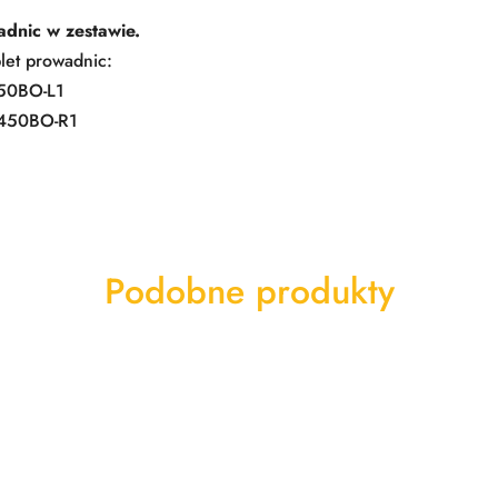
dnic w zestawie.
let prowadnic:
450BO-L1
O450BO-R1
Produkty
Podobne produkty
o
statusie: