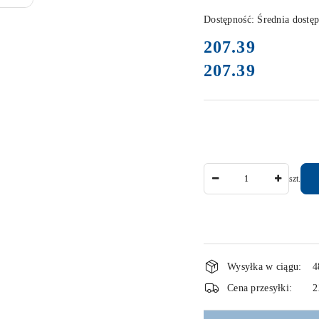
Dostępność:
Średnia dostę
cena:
207.39
207.39
Cena:
Ilość
szt.
Dostępność
Wysyłka w ciągu:
4
i
Cena przesyłki:
2
dostawa