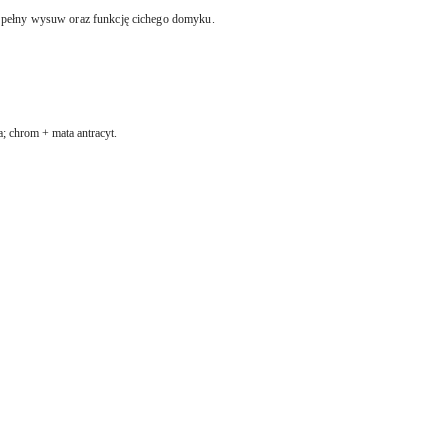
pełny wysuw oraz funkcję cichego domyku.
a; chrom + mata antracyt.