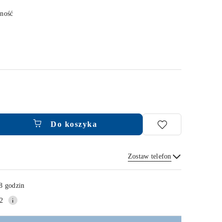
pność
Do koszyka
Zostaw telefon
Wyślij
8 godzin
2