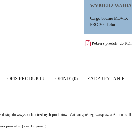
WYBIERZ WARIA
Cargo boczne MOVIX
PRO 200 kolor:
Pobierz produkt do PD
OPIS PRODUKTU
OPINIE (0)
ZADAJ PYTANIE
y dostęp do wszystkich potrzebnych produktów. Mata antypoślizgowa sprawia, że
dno szufla
boru prowadnic (lewe lub prawe).