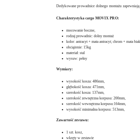
Dedykowane prowadnice dolnego montażu zapewniają 
Charakterystyka cargo MOVIX PRO:
mocowanie boczne,
rodzaj prowadnic: dolny montaż
kolor: antracyt + mata antracyt; chrom + mata biał
obciążenie: 15kg
materiał: stal
wysuw: pełny
Wymiary:
wysokość kosza: 486mm,
głębokość kosza: 471mm,
szerokość kosza: 137mm,
szerokość zewnętrzna korpusu: 200mm,
szerokość wewnętrzna korpusu:164mm,
wysokość minimalna korpusu: 513mm,
Zawartość zestawu:
1 szt. kosz,
wkręty w zestawie