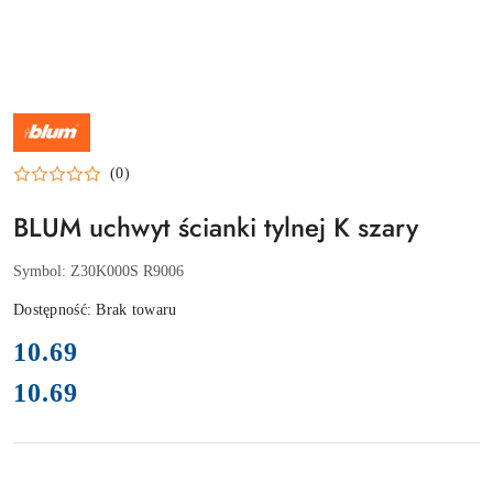
NAZWA
PRODUCENTA:
BLUM
(0)
BLUM uchwyt ścianki tylnej K szary
Symbol:
Z30K000S R9006
Dostępność:
Brak towaru
cena:
10.69
10.69
Cena: