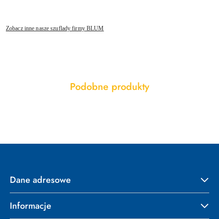
Zobacz inne nasze szuflady firmy BLUM
Produkty
Podobne produkty
Pomiń karuzelę produktów
o
statusie:
Dane adresowe
Informacje