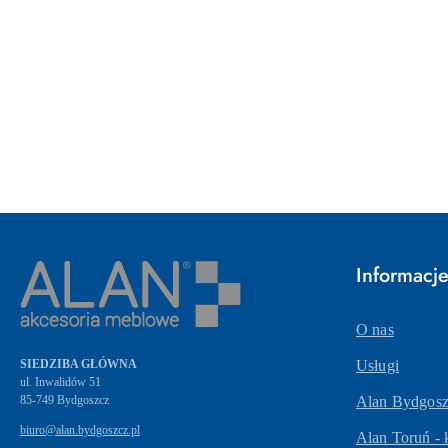
Pomiń karuzelę produktów
Informacj
O nas
SIEDZIBA GŁÓWNA
Usługi
ul. Inwalidów 51
Alan Bydgoszc
biuro@alan.bydgoszcz.pl
Alan Toruń - 