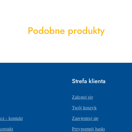
Produkty
Podobne produkty
o
statusie:
e
Strefa klienta
Zaloguj się
Twój koszyk
z - kontakt
Zarejestruj się
kontakt
Przypomnij hasło