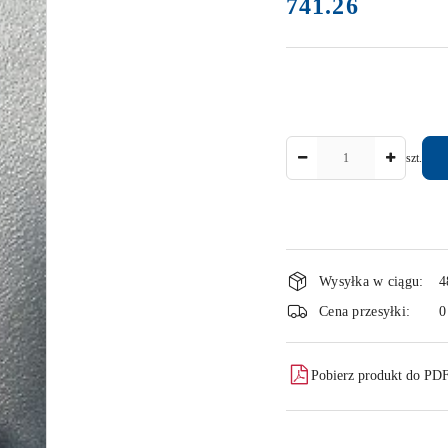
741.26
Cena:
Ilość
szt.
Dostępność
Wysyłka w ciągu:
4
i
Cena przesyłki:
0
dostawa
Pobierz produkt do PD