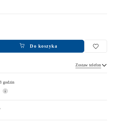
Do koszyka
Zostaw telefon
Wyślij
8 godzin
F