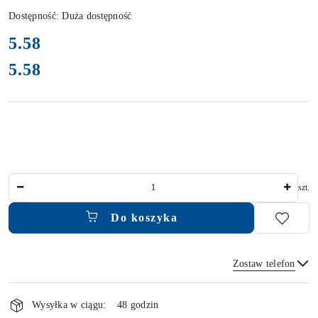
Dostępność:
Duża dostępność
cena:
5.58
5.58
Cena:
Ilość
szt.
Do koszyka
Zostaw telefon
Dostępność
i
Wysyłka w ciągu:
48 godzin