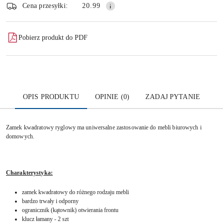
dostawa
Wyślij
Cena przesyłki:
20.99
Pobierz produkt do PDF
OPIS PRODUKTU
OPINIE (0)
ZADAJ PYTANIE
Zamek kwadratowy ryglowy ma uniwersalne zastosowanie do mebli biurowych i
domowych.
Charakterystyka:
zamek kwadratowy do różnego rodzaju mebli
bardzo trwały i odporny
ogranicznik (kątownik) otwierania frontu
klucz łamany - 2 szt