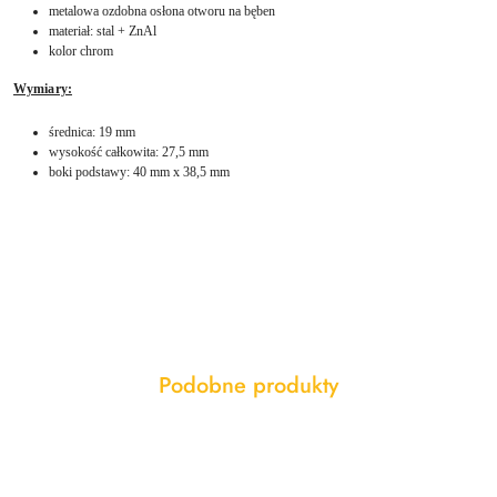
metalowa ozdobna osłona otworu na bęben
materiał: stal + ZnAl
kolor chrom
Wymiary:
średnica: 19 mm
wysokość całkowita: 27,5 mm
boki podstawy: 40 mm x 38,5 mm
Produkty
Podobne produkty
Pomiń karuzelę produktów
o
statusie: