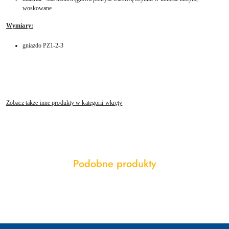
woskowane
Wymiary:
gniazdo PZ1-2-3
Zobacz także inne produkty w kategorii wkręty
Produkty
Podobne produkty
Pomiń karuzelę produktów
o
statusie: