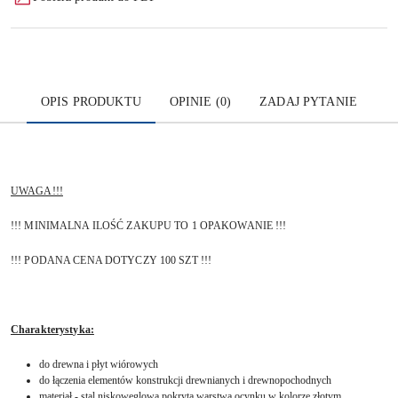
OPIS PRODUKTU
OPINIE (0)
ZADAJ PYTANIE
UWAGA!!!
!!! MINIMALNA ILOŚĆ ZAKUPU TO 1 OPAKOWANIE !!!
!!! PODANA CENA DOTYCZY 100 SZT !!!
Charakterystyka:
do drewna i płyt wiórowych
do łączenia elementów konstrukcji drewnianych i drewnopochodnych
materiał - stal niskowęglowa pokryta warstwą ocynku w kolorze złotym,