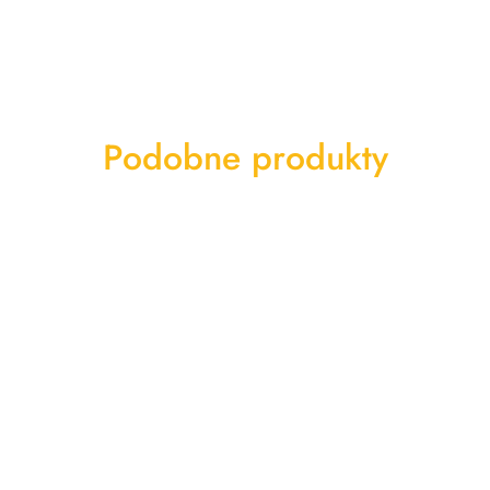
Produkty
Podobne produkty
o
statusie: