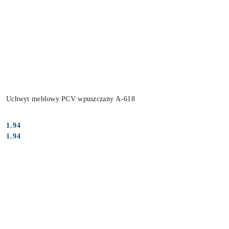
Uchwyt meblowy PCV wpuszczany A-618
1.94
Cena:
Cena:
1.94