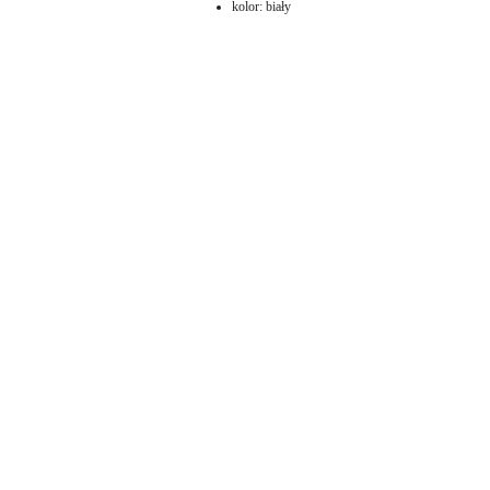
kolor: biały
Pomiń karuzelę produktów