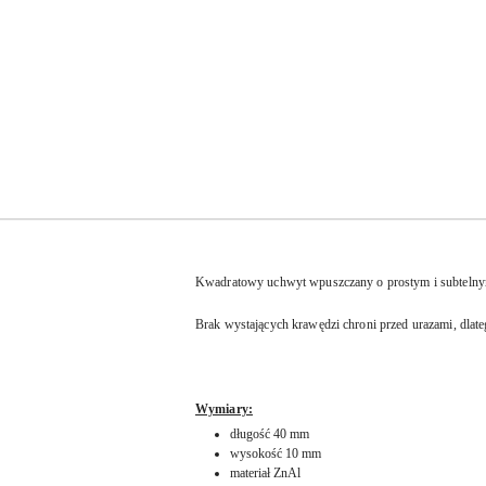
Kwadratowy uchwyt wpuszczany o prostym i subtelnym d
Brak wystających krawędzi chroni przed urazami, dlat
Wymiary:
długość 40 mm
wysokość 10 mm
materiał ZnAl