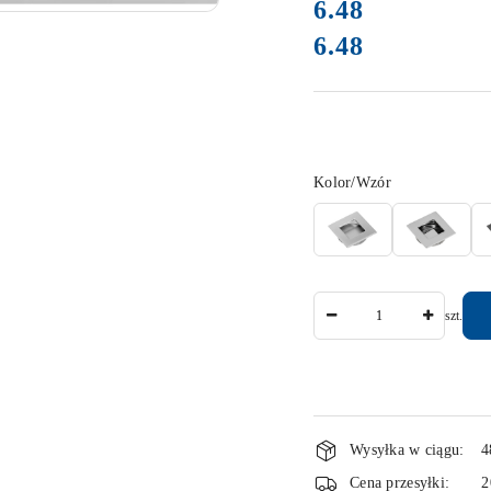
cena:
6.48
6.48
Cena:
Wariant
Kolor/Wzór
Ilość
szt.
Dostępność
Wysyłka w ciągu:
4
i
Cena przesyłki:
2