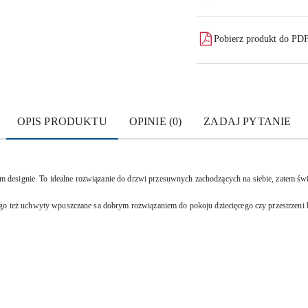
dostawa
Pobierz produkt do PD
OPIS PRODUKTU
OPINIE (0)
ZADAJ PYTANIE
esignie. To idealne rozwiązanie do drzwi przesuwnych zachodzących na siebie, zatem świe
ego też uchwyty wpuszczane sa dobrym rozwiązaniem do pokoju dziecięcego czy przestrzeni