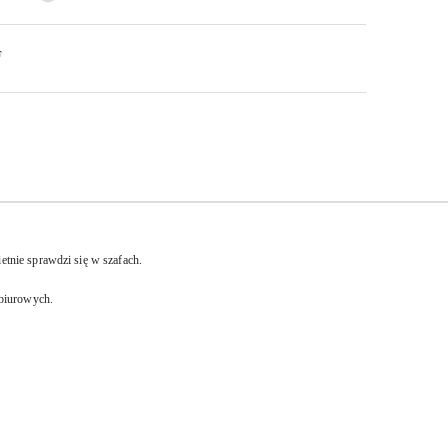
F
tnie sprawdzi się w szafach.
 biurowych.