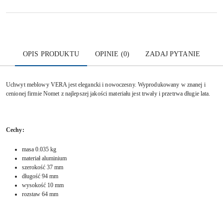
OPIS PRODUKTU
OPINIE (0)
ZADAJ PYTANIE
Uchwyt meblowy VERA jest elegancki i nowoczesny. Wyprodukowany w znanej i
cenionej firmie Nomet z najlepszej jakości materiału jest trwały i przetrwa długie lata.
Cechy:
masa 0.035 kg
materiał aluminium
szerokość 37 mm
długość 94 mm
wysokość 10 mm
rozstaw 64 mm