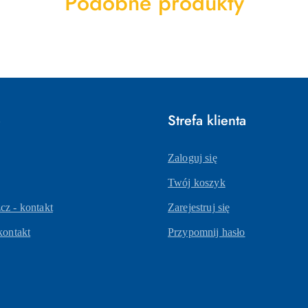
Produkty
Podobne produkty
o
statusie:
e
Strefa klienta
Zaloguj się
Twój koszyk
z - kontakt
Zarejestruj się
kontakt
Przypomnij hasło