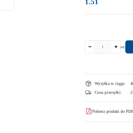
1.51
Cena:
Ilość
szt.
Dostępność
Wysyłka w ciągu:
4
i
Cena przesyłki:
2
dostawa
Pobierz produkt do PD