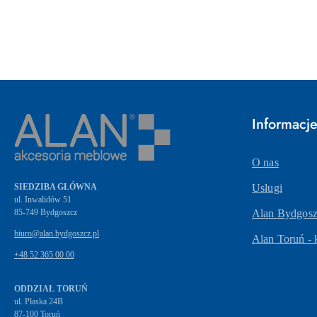
Pomiń karuzelę produktów
Informacj
O nas
SIEDZIBA GŁÓWNA
Usługi
ul. Inwalidów 51
Alan Bydgoszc
biuro@alan.bydgoszcz.pl
Alan Toruń - 
+48 52 365 00 00
ODDZIAŁ TORUŃ
ul. Płaska 24B
87-100 Toruń