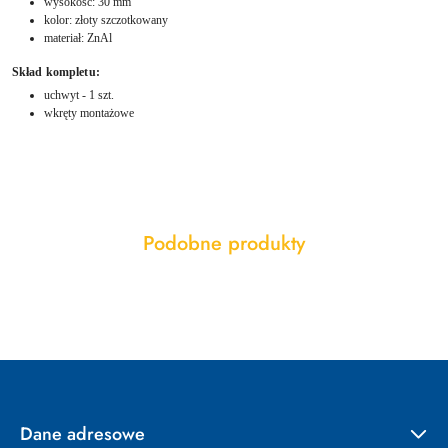
wysokość: 30 mm
kolor: złoty szczotkowany
materiał: ZnAl
Skład kompletu:
uchwyt - 1 szt.
wkręty montażowe
Produkty
Podobne produkty
Pomiń karuzelę produktów
o
statusie:
Dane adresowe