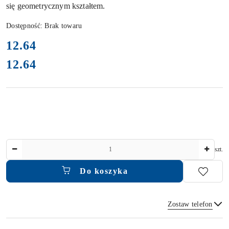
się geometrycznym kształtem.
Dostępność:
Brak towaru
cena:
12.64
12.64
Cena:
Ilość
szt.
Do koszyka
Zostaw telefon
Dostępność