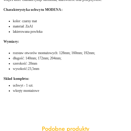
Charakterystyka uchwytu MODENA:
kolor: czarny mat
materiał: ZnAl
lakierowana powłoka
Wymiary:
rozstaw otworów montażowych: 128mm; 160mm; 192mm;
długość: 140mm; 172mm; 204mm;
szerokość: 20mm
wysokość:23,5mm
Skład kompletu:
uchwyt - 1 szt.
wkręty montażowe
Produkty
Podobne produkty