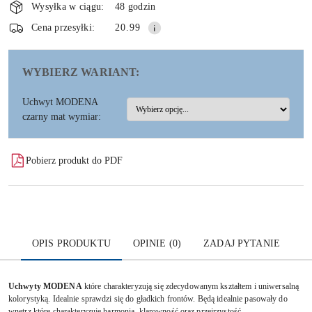
i
Wysyłka w ciągu:
48 godzin
dostawa
Wyślij
Cena przesyłki:
20.99
WYBIERZ WARIANT:
Uchwyt MODENA
czarny mat wymiar:
Pobierz produkt do PDF
OPIS PRODUKTU
OPINIE (0)
ZADAJ PYTANIE
Uchwyty MODENA
które charakteryzują się zdecydowanym kształtem i uniwersalną
kolorystyką. Idealnie sprawdzi się do gładkich frontów. Będą idealnie pasowały do
wnętrz które charakteryzuje harmonia, klarowność oraz przejrzystość.