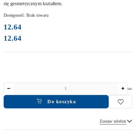
się geometrycznym kształtem.
Dostępność:
Brak towaru
cena:
12.64
12.64
Cena:
Ilość
szt.
Do koszyka
Zostaw telefon
Dostępność