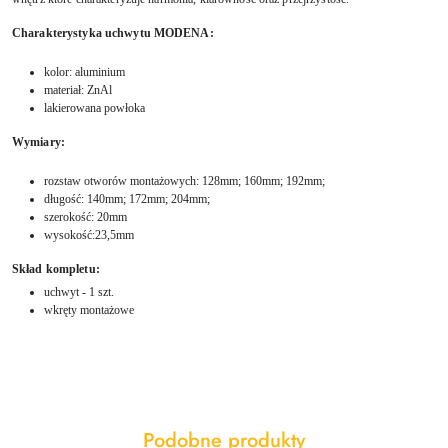
Charakterystyka uchwytu MODENA:
kolor: aluminium
materiał: ZnAl
lakierowana powłoka
Wymiary:
rozstaw otworów montażowych: 128mm; 160mm; 192mm;
długość: 140mm; 172mm; 204mm;
szerokość: 20mm
wysokość:23,5mm
Skład kompletu:
uchwyt - 1 szt.
wkręty montażowe
Produkty
Podobne produkty