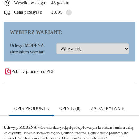
i
Wysyłka w ciągu:
48 godzin
dostawa
Wyślij
Cena przesyłki:
20.99
WYBIERZ WARIANT:
Uchwyt MODENA
aluminium wymiar:
Pobierz produkt do PDF
OPIS PRODUKTU
OPINIE (0)
ZADAJ PYTANIE
Uchwyty MODENA
które charakteryzują się zdecydowanym kształtem i uniwersalną
kolorystyką. Idealnie sprawdzi się do gładkich frontów. Będą idealnie pasowały do
wnętrz które charakteryzuje harmonia, klarowność oraz przejrzystość.