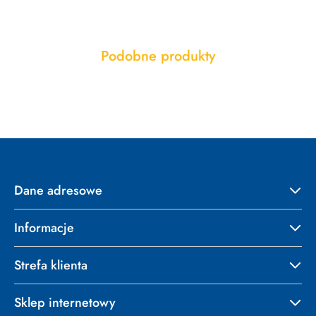
Produkty
Podobne produkty
Pomiń karuzelę produktów
o
statusie:
Dane adresowe
Informacje
Strefa klienta
Sklep internetowy