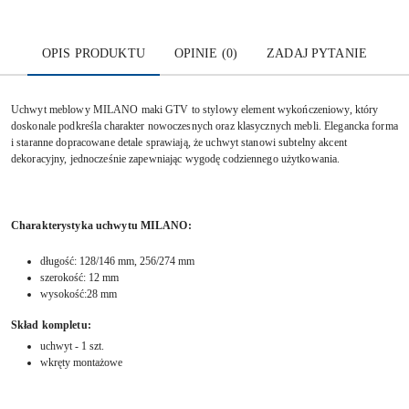
OPIS PRODUKTU
OPINIE (0)
ZADAJ PYTANIE
Uchwyt meblowy MILANO maki GTV to stylowy element wykończeniowy, który
doskonale podkreśla charakter nowoczesnych oraz klasycznych mebli. Elegancka forma
i staranne dopracowane detale sprawiają, że uchwyt stanowi subtelny akcent
dekoracyjny, jednocześnie zapewniając wygodę codziennego użytkowania.
Charakterystyka uchwytu MILANO:
długość: 128/146 mm, 256/274 mm
szerokość: 12 mm
wysokość:28 mm
Skład kompletu:
uchwyt - 1 szt.
wkręty montażowe