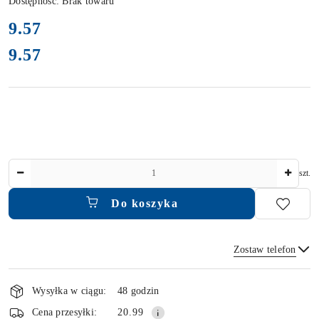
Dostępność:
Brak towaru
cena:
9.57
9.57
Cena:
Ilość
szt.
Do koszyka
Zostaw telefon
Dostępność
i
Wysyłka w ciągu:
48 godzin
dostawa
Wyślij
Cena przesyłki:
20.99