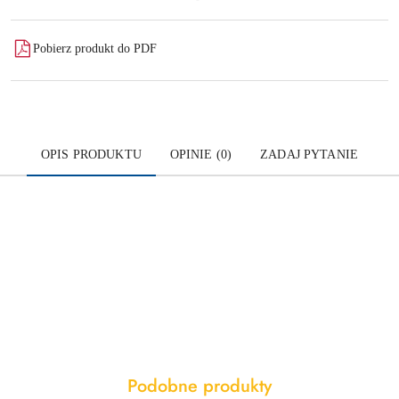
Pobierz produkt do PDF
OPIS PRODUKTU
OPINIE (0)
ZADAJ PYTANIE
Produkty
Podobne produkty
Pomiń karuzelę produktów